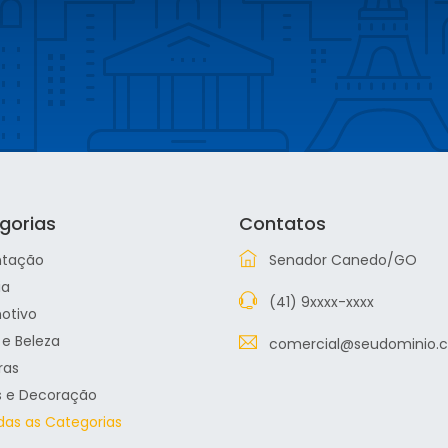
gorias
Contatos
ntação
Senador Canedo/GO
ia
(41) 9xxxx-xxxx
otivo
e Beleza
comercial@seudominio.
ras
s e Decoração
das as Categorias